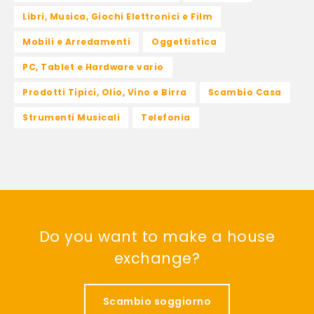
Libri, Musica, Giochi Elettronici e Film
Mobili e Arredamenti
Oggettistica
PC, Tablet e Hardware vario
Prodotti Tipici, Olio, Vino e Birra
Scambio Casa
Strumenti Musicali
Telefonia
Do you want to make a house
exchange?
Scambio soggiorno