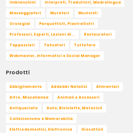
Imbianchini
Interpreti, Traduttori, Madrelingua
Massaggiatori
Muratori
Musicisti
Orologiai
Parquettisti, Piastrellistri
Professori, Esperti, Lezioni di...
Restauratori
Tappezzieri
Tatuatori
Tuttofare
Webmaster, Informatici e Social Manager
Prodotti
Abbigliamento
Addobbi Natalizi
Alimentari
Altro, Miscellanea
Animali e Accessori
Antiquariato
Auto, Biciclette, Motocicli
Collezionismo e Memorabilia
Elettrodomestici, Elettronica
Giocattoli