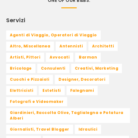
ONE OF OUR B&BS.
Servizi
Agenti di Viaggio, Operatori di Viaggio
Altro, Miscellanea
Antennisti
Architetti
Artisti, Pittori
Avvocati
Barman
Bricolage
Consulenti
Creativi, Marketing
Cuochi e Pizzaioli
Designer, Decoratori
Elettricisti
Estetisti
Falegnami
Fotografi e Videomaker
Giardinieri, Raccolta Olive, Taglialegna e Potatura
Alberi
Giornalisti, Travel Blogger
Idraulici