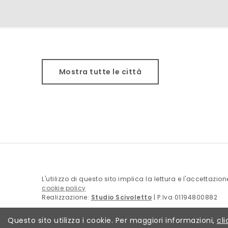
Mostra tutte le città
L'utilizzo di questo sito implica la lettura e l'accettazio
cookie policy
Realizzazione:
Studio Scivoletto
| P.Iva 01194800882
Questo sito utilizza i cookie. Per maggiori informazioni,
cli