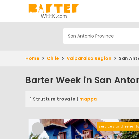
Home
Chile
Valparaiso Region
San Anto
Barter Week in San Anto
1 Strutture trovate
|
mappa
Services and Benefit