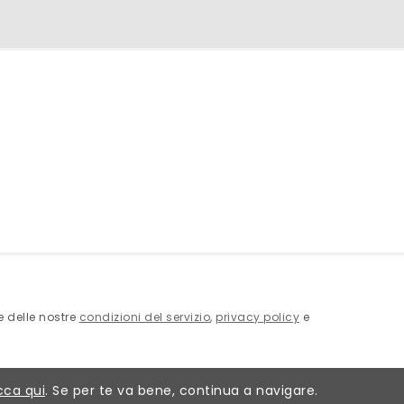
ne delle nostre
condizioni del servizio
,
privacy policy
e
cca qui
. Se per te va bene, continua a navigare.