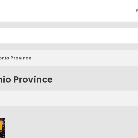
nio Province
nio Province
s