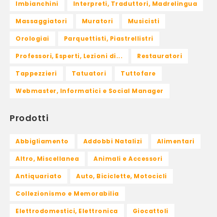
Imbianchini
Interpreti, Traduttori, Madrelingua
Massaggiatori
Muratori
Musicisti
Orologiai
Parquettisti, Piastrellistri
Professori, Esperti, Lezioni di...
Restauratori
Tappezzieri
Tatuatori
Tuttofare
Webmaster, Informatici e Social Manager
Prodotti
Abbigliamento
Addobbi Natalizi
Alimentari
Altro, Miscellanea
Animali e Accessori
Antiquariato
Auto, Biciclette, Motocicli
Collezionismo e Memorabilia
Elettrodomestici, Elettronica
Giocattoli