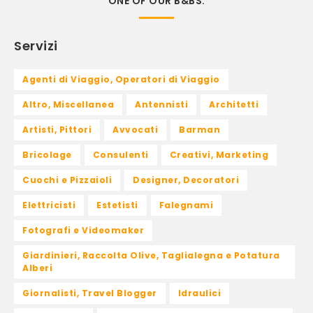
ONE OF OUR B&BS.
Servizi
Agenti di Viaggio, Operatori di Viaggio
Altro, Miscellanea
Antennisti
Architetti
Artisti, Pittori
Avvocati
Barman
Bricolage
Consulenti
Creativi, Marketing
Cuochi e Pizzaioli
Designer, Decoratori
Elettricisti
Estetisti
Falegnami
Fotografi e Videomaker
Giardinieri, Raccolta Olive, Taglialegna e Potatura
Alberi
Giornalisti, Travel Blogger
Idraulici