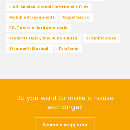
Libri, Musica, Giochi Elettronici e Film
Mobili e Arredamenti
Oggettistica
PC, Tablet e Hardware vario
Prodotti Tipici, Olio, Vino e Birra
Scambio Casa
Strumenti Musicali
Telefonia
Do you want to make a house
exchange?
Scambio soggiorno