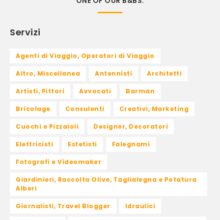
ONE OF OUR B&BS.
Servizi
Agenti di Viaggio, Operatori di Viaggio
Altro, Miscellanea
Antennisti
Architetti
Artisti, Pittori
Avvocati
Barman
Bricolage
Consulenti
Creativi, Marketing
Cuochi e Pizzaioli
Designer, Decoratori
Elettricisti
Estetisti
Falegnami
Fotografi e Videomaker
Giardinieri, Raccolta Olive, Taglialegna e Potatura
Alberi
Giornalisti, Travel Blogger
Idraulici