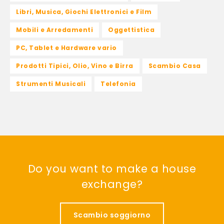
Libri, Musica, Giochi Elettronici e Film
Mobili e Arredamenti
Oggettistica
PC, Tablet e Hardware vario
Prodotti Tipici, Olio, Vino e Birra
Scambio Casa
Strumenti Musicali
Telefonia
Do you want to make a house
exchange?
Scambio soggiorno