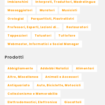
Imbianchini
Interpreti, Traduttori, Madrelingua
Massaggiatori
Muratori
Musicisti
Orologiai
Parquettisti, Piastrellistri
Professori, Esperti, Lezioni di...
Restauratori
Tappezzieri
Tatuatori
Tuttofare
Webmaster, Informatici e Social Manager
Prodotti
Abbigliamento
Addobbi Natalizi
Alimentari
Altro, Miscellanea
Animali e Accessori
Antiquariato
Auto, Biciclette, Motocicli
Collezionismo e Memorabilia
Elettrodomestici, Elettronica
Giocattoli