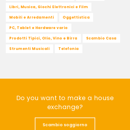
Libri, Musica, Giochi Elettronici e Film
Mobili e Arredamenti
Oggettistica
PC, Tablet e Hardware vario
Prodotti Tipici, Olio, Vino e Birra
Scambio Casa
Strumenti Musicali
Telefonia
Do you want to make a house
exchange?
Scambio soggiorno