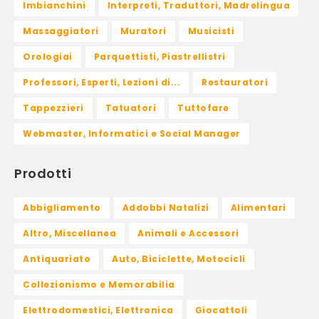
Imbianchini
Interpreti, Traduttori, Madrelingua
Massaggiatori
Muratori
Musicisti
Orologiai
Parquettisti, Piastrellistri
Professori, Esperti, Lezioni di...
Restauratori
Tappezzieri
Tatuatori
Tuttofare
Webmaster, Informatici e Social Manager
Prodotti
Abbigliamento
Addobbi Natalizi
Alimentari
Altro, Miscellanea
Animali e Accessori
Antiquariato
Auto, Biciclette, Motocicli
Collezionismo e Memorabilia
Elettrodomestici, Elettronica
Giocattoli