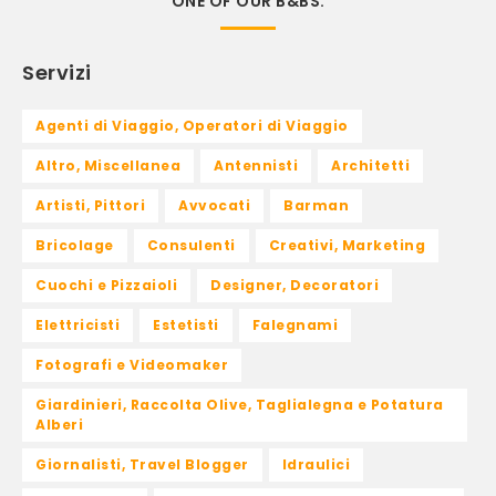
ONE OF OUR B&BS.
Servizi
Agenti di Viaggio, Operatori di Viaggio
Altro, Miscellanea
Antennisti
Architetti
Artisti, Pittori
Avvocati
Barman
Bricolage
Consulenti
Creativi, Marketing
Cuochi e Pizzaioli
Designer, Decoratori
Elettricisti
Estetisti
Falegnami
Fotografi e Videomaker
Giardinieri, Raccolta Olive, Taglialegna e Potatura
Alberi
Giornalisti, Travel Blogger
Idraulici