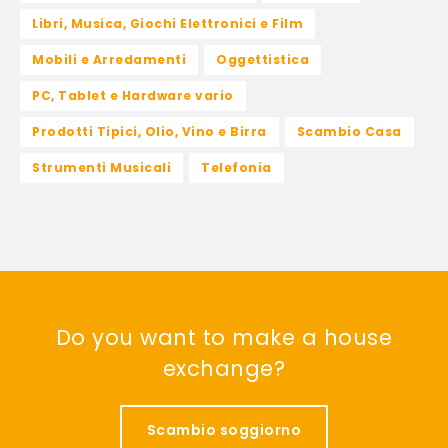
Libri, Musica, Giochi Elettronici e Film
Mobili e Arredamenti
Oggettistica
PC, Tablet e Hardware vario
Prodotti Tipici, Olio, Vino e Birra
Scambio Casa
Strumenti Musicali
Telefonia
Do you want to make a house
exchange?
Scambio soggiorno