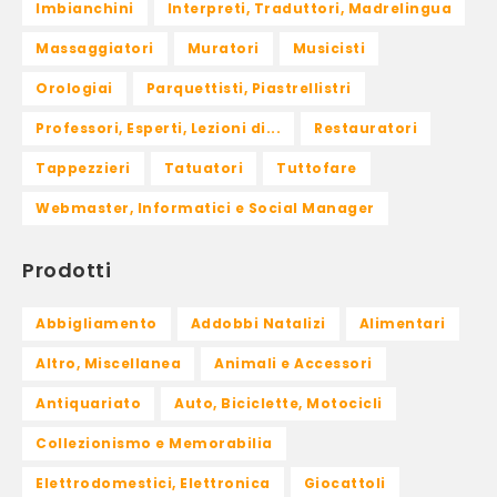
Imbianchini
Interpreti, Traduttori, Madrelingua
Massaggiatori
Muratori
Musicisti
Orologiai
Parquettisti, Piastrellistri
Professori, Esperti, Lezioni di...
Restauratori
Tappezzieri
Tatuatori
Tuttofare
Webmaster, Informatici e Social Manager
Prodotti
Abbigliamento
Addobbi Natalizi
Alimentari
Altro, Miscellanea
Animali e Accessori
Antiquariato
Auto, Biciclette, Motocicli
Collezionismo e Memorabilia
Elettrodomestici, Elettronica
Giocattoli