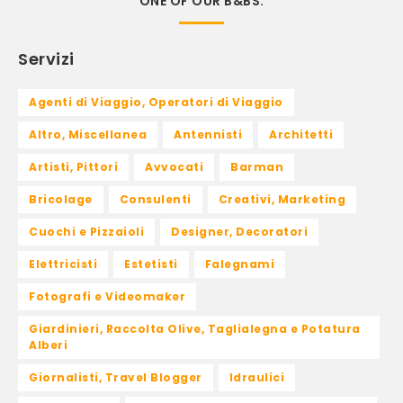
ONE OF OUR B&BS.
Servizi
Agenti di Viaggio, Operatori di Viaggio
Altro, Miscellanea
Antennisti
Architetti
Artisti, Pittori
Avvocati
Barman
Bricolage
Consulenti
Creativi, Marketing
Cuochi e Pizzaioli
Designer, Decoratori
Elettricisti
Estetisti
Falegnami
Fotografi e Videomaker
Giardinieri, Raccolta Olive, Taglialegna e Potatura
Alberi
Giornalisti, Travel Blogger
Idraulici