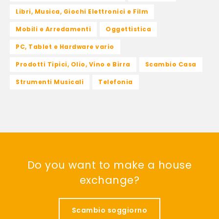
Libri, Musica, Giochi Elettronici e Film
Mobili e Arredamenti
Oggettistica
PC, Tablet e Hardware vario
Prodotti Tipici, Olio, Vino e Birra
Scambio Casa
Strumenti Musicali
Telefonia
Do you want to make a house
exchange?
Scambio soggiorno