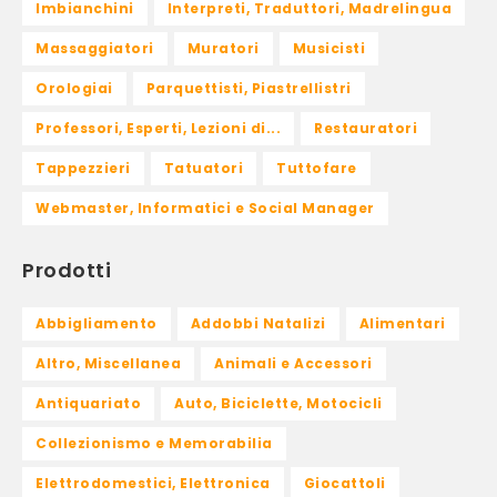
Imbianchini
Interpreti, Traduttori, Madrelingua
Massaggiatori
Muratori
Musicisti
Orologiai
Parquettisti, Piastrellistri
Professori, Esperti, Lezioni di...
Restauratori
Tappezzieri
Tatuatori
Tuttofare
Webmaster, Informatici e Social Manager
Prodotti
Abbigliamento
Addobbi Natalizi
Alimentari
Altro, Miscellanea
Animali e Accessori
Antiquariato
Auto, Biciclette, Motocicli
Collezionismo e Memorabilia
Elettrodomestici, Elettronica
Giocattoli