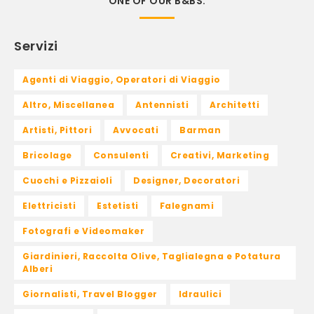
ONE OF OUR B&BS.
Servizi
Agenti di Viaggio, Operatori di Viaggio
Altro, Miscellanea
Antennisti
Architetti
Artisti, Pittori
Avvocati
Barman
Bricolage
Consulenti
Creativi, Marketing
Cuochi e Pizzaioli
Designer, Decoratori
Elettricisti
Estetisti
Falegnami
Fotografi e Videomaker
Giardinieri, Raccolta Olive, Taglialegna e Potatura
Alberi
Giornalisti, Travel Blogger
Idraulici