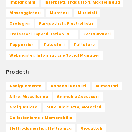
Imbianchini
Interpreti, Traduttori, Madrelingua
Massaggiatori
Muratori
Musicisti
Orologiai
Parquettisti, Piastrellistri
Professori, Esperti, Lezioni di...
Restauratori
Tappezzieri
Tatuatori
Tuttofare
Webmaster, Informatici e Social Manager
Prodotti
Abbigliamento
Addobbi Natalizi
Alimentari
Altro, Miscellanea
Animali e Accessori
Antiquariato
Auto, Biciclette, Motocicli
Collezionismo e Memorabilia
Elettrodomestici, Elettronica
Giocattoli