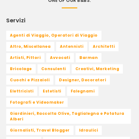
ONE OF OUR B&BS.
Servizi
Agenti di Viaggio, Operatori di Viaggio
Altro, Miscellanea
Antennisti
Architetti
Artisti, Pittori
Avvocati
Barman
Bricolage
Consulenti
Creativi, Marketing
Cuochi e Pizzaioli
Designer, Decoratori
Elettricisti
Estetisti
Falegnami
Fotografi e Videomaker
Giardinieri, Raccolta Olive, Taglialegna e Potatura
Alberi
Giornalisti, Travel Blogger
Idraulici