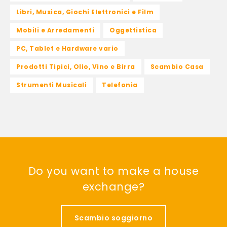
Libri, Musica, Giochi Elettronici e Film
Mobili e Arredamenti
Oggettistica
PC, Tablet e Hardware vario
Prodotti Tipici, Olio, Vino e Birra
Scambio Casa
Strumenti Musicali
Telefonia
Do you want to make a house
exchange?
Scambio soggiorno