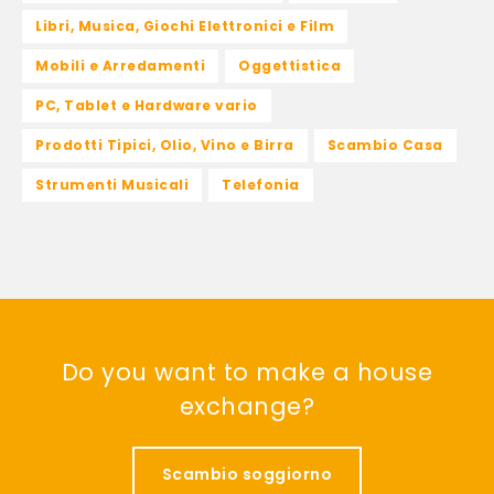
Libri, Musica, Giochi Elettronici e Film
Mobili e Arredamenti
Oggettistica
PC, Tablet e Hardware vario
Prodotti Tipici, Olio, Vino e Birra
Scambio Casa
Strumenti Musicali
Telefonia
Do you want to make a house
exchange?
Scambio soggiorno