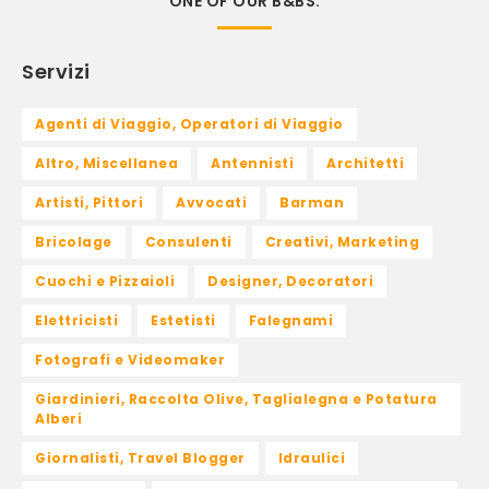
ONE OF OUR B&BS.
Servizi
Agenti di Viaggio, Operatori di Viaggio
Altro, Miscellanea
Antennisti
Architetti
Artisti, Pittori
Avvocati
Barman
Bricolage
Consulenti
Creativi, Marketing
Cuochi e Pizzaioli
Designer, Decoratori
Elettricisti
Estetisti
Falegnami
Fotografi e Videomaker
Giardinieri, Raccolta Olive, Taglialegna e Potatura
Alberi
Giornalisti, Travel Blogger
Idraulici