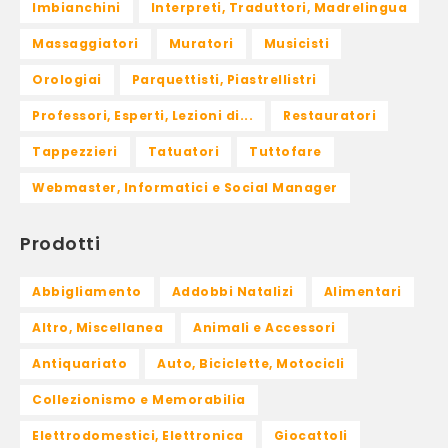
Imbianchini
Interpreti, Traduttori, Madrelingua
Massaggiatori
Muratori
Musicisti
Orologiai
Parquettisti, Piastrellistri
Professori, Esperti, Lezioni di...
Restauratori
Tappezzieri
Tatuatori
Tuttofare
Webmaster, Informatici e Social Manager
Prodotti
Abbigliamento
Addobbi Natalizi
Alimentari
Altro, Miscellanea
Animali e Accessori
Antiquariato
Auto, Biciclette, Motocicli
Collezionismo e Memorabilia
Elettrodomestici, Elettronica
Giocattoli