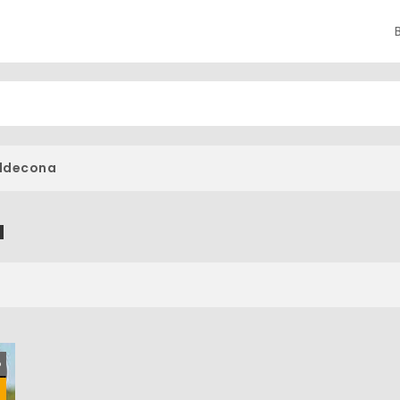
ldecona
a
o
s