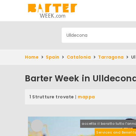
Home
Spain
Catalonia
Tarragona
Ul
Barter Week in Ulldecon
1 Strutture trovate
|
mappa
accetta il baratto tutto l'ann
Services and Benefit