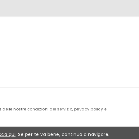
ne delle nostre
condizioni del servizio
,
privacy policy
e
cca qui
. Se per te va bene, continua a navigare.