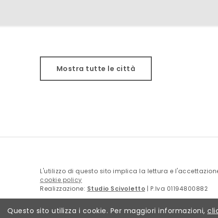
Mostra tutte le città
L'utilizzo di questo sito implica la lettura e l'accettazio
cookie policy
Realizzazione:
Studio Scivoletto
| P.Iva 01194800882
Questo sito utilizza i cookie. Per maggiori informazioni,
cli