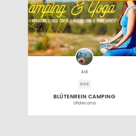
Adi
B&B
BLÜTENREIN CAMPING
Ulldecona