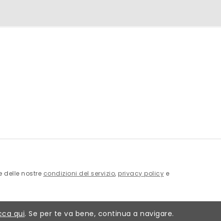
ne delle nostre
condizioni del servizio
,
privacy policy
e
cca qui
. Se per te va bene, continua a navigare.