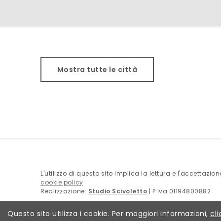
Mostra tutte le città
L'utilizzo di questo sito implica la lettura e l'accettazio
cookie policy
Realizzazione:
Studio Scivoletto
| P.Iva 01194800882
Questo sito utilizza i cookie. Per maggiori informazioni,
cli