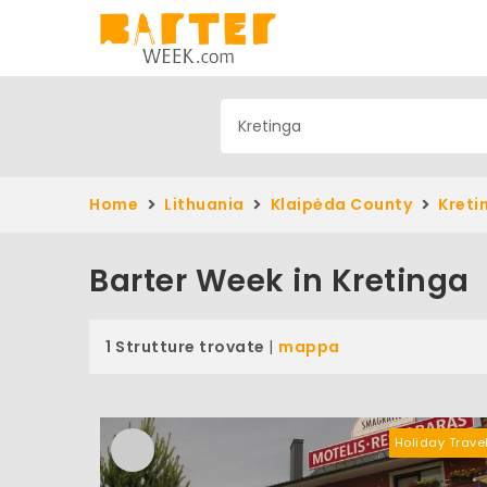
Home
Lithuania
Klaipėda County
Kreti
Barter Week in Kretinga
1 Strutture trovate
|
mappa
Holiday Trave