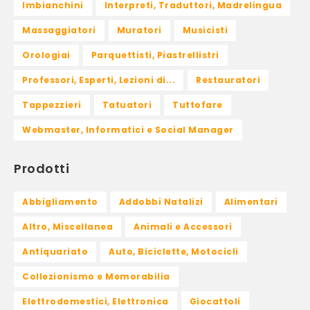
Imbianchini
Interpreti, Traduttori, Madrelingua
Massaggiatori
Muratori
Musicisti
Orologiai
Parquettisti, Piastrellistri
Professori, Esperti, Lezioni di...
Restauratori
Tappezzieri
Tatuatori
Tuttofare
Webmaster, Informatici e Social Manager
Prodotti
Abbigliamento
Addobbi Natalizi
Alimentari
Altro, Miscellanea
Animali e Accessori
Antiquariato
Auto, Biciclette, Motocicli
Collezionismo e Memorabilia
Elettrodomestici, Elettronica
Giocattoli