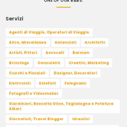
ONE OF OUR B&BS.
Servizi
Agenti di Viaggio, Operatori di Viaggio
Altro, Miscellanea
Antennisti
Architetti
Artisti, Pittori
Avvocati
Barman
Bricolage
Consulenti
Creativi, Marketing
Cuochi e Pizzaioli
Designer, Decoratori
Elettricisti
Estetisti
Falegnami
Fotografi e Videomaker
Giardinieri, Raccolta Olive, Taglialegna e Potatura
Alberi
Giornalisti, Travel Blogger
Idraulici