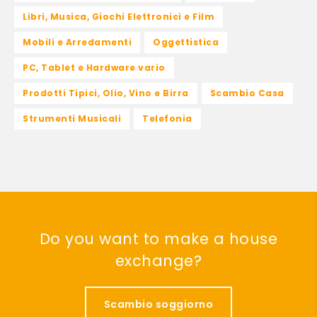
Libri, Musica, Giochi Elettronici e Film
Mobili e Arredamenti
Oggettistica
PC, Tablet e Hardware vario
Prodotti Tipici, Olio, Vino e Birra
Scambio Casa
Strumenti Musicali
Telefonia
Do you want to make a house
exchange?
Scambio soggiorno