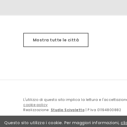
Mostra tutte le città
L'utilizzo di questo sito implica la lettura e l'accettazio
cookie policy
Realizzazione:
Studio Scivoletto
| P.Iva 01194800882
Questo sito utilizza i cookie. Per maggiori informazioni,
cli