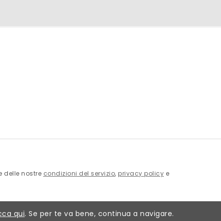
ne delle nostre
condizioni del servizio
,
privacy policy
e
cca qui
. Se per te va bene, continua a navigare.